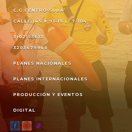
C.C CENTRO SUBA
CALLE 145 # 91-19
L. 7-104
3102155613
3203679946
PLANES NACIONALES
PLANES INTERNACIONALES
PRODUCCIÓN Y EVENTOS
DIGITAL