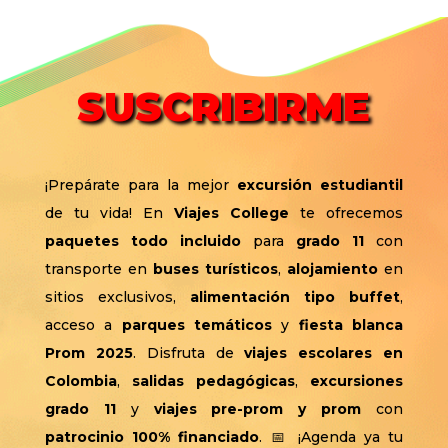
SUSCRIBIRME
¡Prepárate para la mejor
excursión estudiantil
de tu vida! En
Viajes College
te ofrecemos
paquetes todo incluido
para
grado 11
con
transporte en
buses turísticos
,
alojamiento
en
sitios exclusivos,
alimentación tipo buffet
,
acceso a
parques temáticos
y
fiesta blanca
Prom 2025
. Disfruta de
viajes escolares en
Colombia
,
salidas pedagógicas
,
excursiones
grado 11
y
viajes pre-prom y prom
con
patrocinio 100% financiado
. 📅 ¡Agenda ya tu